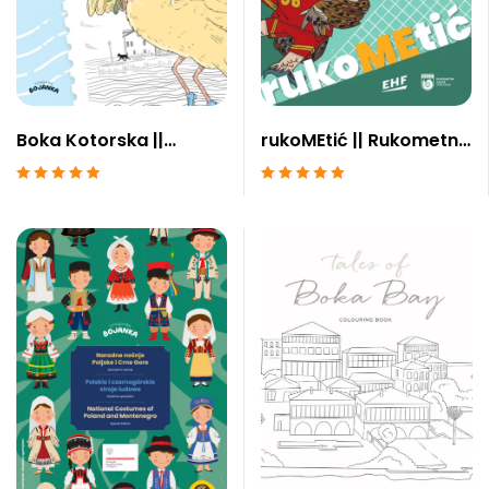
Boka Kotorska ||
rukoMEtić || Rukometni
Luštica Bay
savez Crne Gore
Ocenjeno sa
5
Ocenjeno sa
5
od 5
od 5