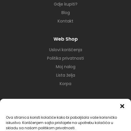
Gdje kupiti?
Blog
Kontakt
Web Shop
Uslovi korišćenja
Politika privatnosti
Moj nalog
Lista želja
Korpa
Mreže
Ova stranica koristi kolačiće kako bi poboljšala vaše korisničko
iskustvo. Korišćenjem sajta pristajete na upotrebu kolačića u
skladu sa našom politikom privatnosti.