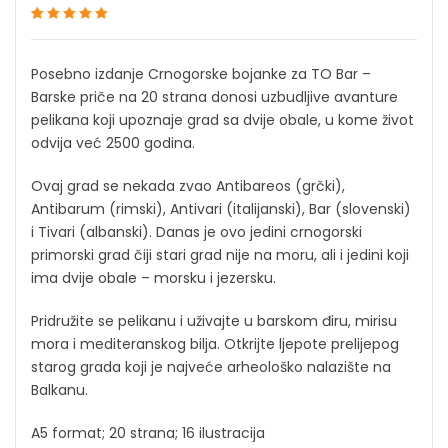
Ocenjeno
1
5
od 5
na osnovu
ocene kupca
Posebno izdanje Crnogorske bojanke za TO Bar –
Barske priče na 20 strana donosi uzbudljive avanture
pelikana koji upoznaje grad sa dvije obale, u kome život
odvija već 2500 godina.
Ovaj grad se nekada zvao Antibareos (grčki),
Antibarum (rimski), Antivari (italijanski), Bar (slovenski)
i Tivari (albanski). Danas je ovo jedini crnogorski
primorski grad čiji stari grad nije na moru, ali i jedini koji
ima dvije obale – morsku i jezersku.
Pridružite se pelikanu i uživajte u barskom điru, mirisu
mora i mediteranskog bilja. Otkrijte ljepote prelijepog
starog grada koji je najveće arheološko nalazište na
Balkanu.
A5 format; 20 strana; 16 ilustracija