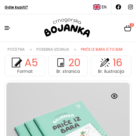
EN
Gdje kupiti?
0
POČETNA
POSEBNA IZDANJA
PRIČE IZ BARA || TO BAR
A5
20
16
Format
Br. stranica
Br. ilustracija