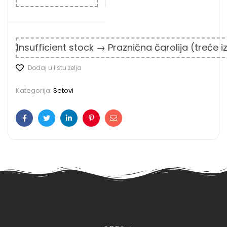
Insufficient stock → Praznična čarolija (treće 
Dodaj u listu želja
Kategorija:
Setovi
Facebook
Twitter
LinkedIn
Pinterest
Email