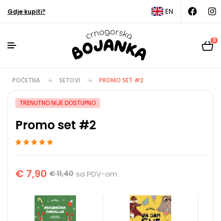
EN
Gdje kupiti?
0
POČETNA
SETOVI
PROMO SET #2
TRENUTNO NIJE DOSTUPNO
Promo set #2
Ocenjeno
1
5
od 5
na osnovu
ocene kupca
€
7,90
€
11,40
sa PDV-om