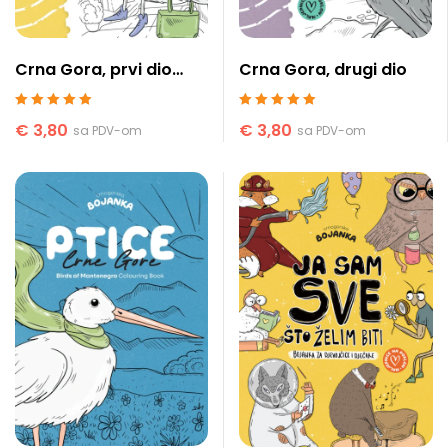
Crna Gora, prvi dio
Crna Gora, drugi dio
(drugo izdanje)
Ocenjeno sa
5
Ocenjeno sa
5
€
3,80
€
3,80
sa PDV-om
sa PDV-om
od 5
od 5