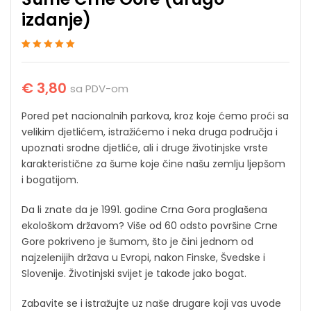
izdanje)
Ocenjeno
1
5
od 5
na osnovu
ocene kupca
€
3,80
sa PDV-om
Pored pet nacionalnih parkova, kroz koje ćemo proći sa
velikim djetlićem, istražićemo i neka druga područja i
upoznati srodne djetliće, ali i druge životinjske vrste
karakteristične za šume koje čine našu zemlju ljepšom
i bogatijom.
Da li znate da je 1991. godine Crna Gora proglašena
ekološkom državom? Više od 60 odsto površine Crne
Gore pokriveno je šumom, što je čini jednom od
najzelenijih država u Evropi, nakon Finske, Švedske i
Slovenije. Životinjski svijet je takođe jako bogat.
Zabavite se i istražujte uz naše drugare koji vas uvode