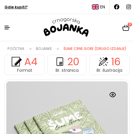
EN
Gdje kupiti?
0
POČETNA
BOJANKE
ŠUME CRNE GORE (DRUGO IZDANJE)
A4
20
16
Format
Br. stranica
Br. ilustracija