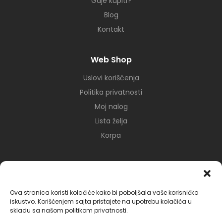
Gdje kupiti?
Blog
Kontakt
Web Shop
Uslovi korišćenja
Politika privatnosti
Moj nalog
Lista želja
Korpa
Mreže
Ova stranica koristi kolačiće kako bi poboljšala vaše korisničko
iskustvo. Korišćenjem sajta pristajete na upotrebu kolačića u
skladu sa našom politikom privatnosti.