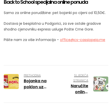
Back to School specijalna online ponuda
Samo za online porudžbine: pet bojanki po cijeni od 10,50€.
Dostava je besplatna u Podgorici, za sve ostale gradove
shodno cjenovniku express usluge Pošte Crne Gore.
Pišite nam za više informacija –
office@cs-cassiopeia.me
PRETHODNA
SLJEDEĆA
Bojanka na
STRANICA
Naručite
poklon uz
online:
Pobjedu za
Komplet od
13. jul
dvije bojanke
po posebnoj