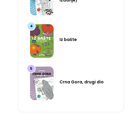
izdanje)
Iz bašte
Crna Gora, drugi dio