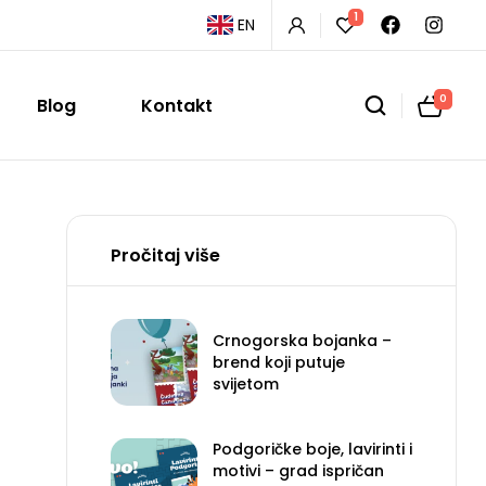
1
EN
0
Blog
Kontakt
Pročitaj više
Crnogorska bojanka –
brend koji putuje
svijetom
Podgoričke boje, lavirinti i
motivi – grad ispričan