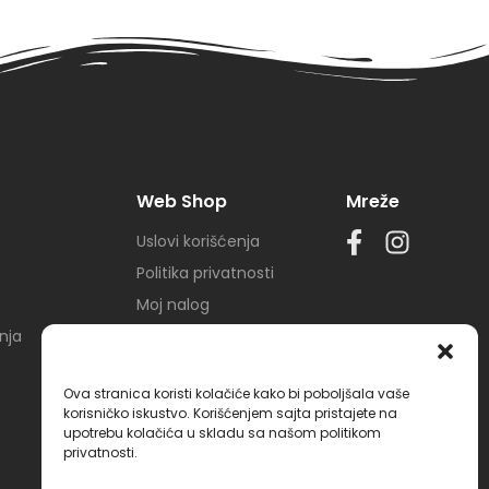
Web Shop
Mreže
Uslovi korišćenja
Politika privatnosti
Moj nalog
nja
Lista želja
Korpa
Ova stranica koristi kolačiće kako bi poboljšala vaše
korisničko iskustvo. Korišćenjem sajta pristajete na
upotrebu kolačića u skladu sa našom politikom
privatnosti.