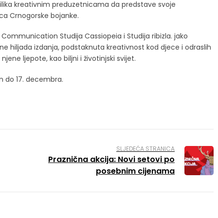
prilika kreativnim preduzetnicama da predstave svoje
nica Crnogorske bojanke.
 Communication Studija Cassiopeia i Studija ribizla. jako
e hiljada izdanja, podstaknuta kreativnost kod djece i odraslih
ne ljepote, kao biljni i životinjski svijet.
ren do 17. decembra.
SLJEDEĆA STRANICA
Praznična akcija: Novi setovi po
posebnim cijenama