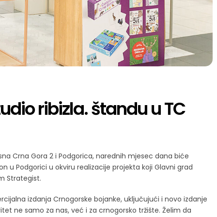
dio ribizla. štandu u TC
sna Crna Gora 2 i Podgorica, narednih mjesec dana biće
 u Podgorici u okviru realizacije projekta koji Glavni grad
m Strategist.
ijalna izdanja Crnogorske bojanke, uključujući i novo izdanje
vitet ne samo za nas, već i za crnogorsko tržište. Želim da