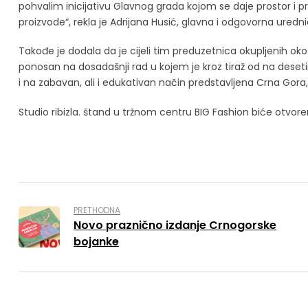
pohvalim inicijativu Glavnog grada kojom se daje prostor i 
proizvode“, rekla je Adrijana Husić, glavna i odgovorna ured
Takođe je dodala da je cijeli tim preduzetnica okupljenih oko
ponosan na dosadašnji rad u kojem je kroz tiraž od na desetin
i na zabavan, ali i edukativan način predstavljena Crna Gora, nje
Studio ribizla. štand u tržnom centru BIG Fashion biće otvo
PRETHODNA
Novo praznično izdanje Crnogorske
bojanke