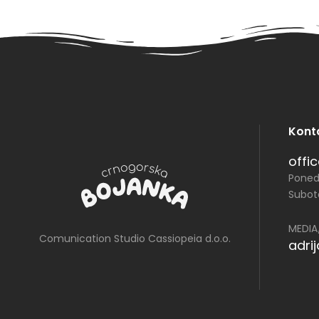
Kont
offi
Ponede
Subota
MEDIA
Comunication Studio Cassiopeia d.o.o.
adri