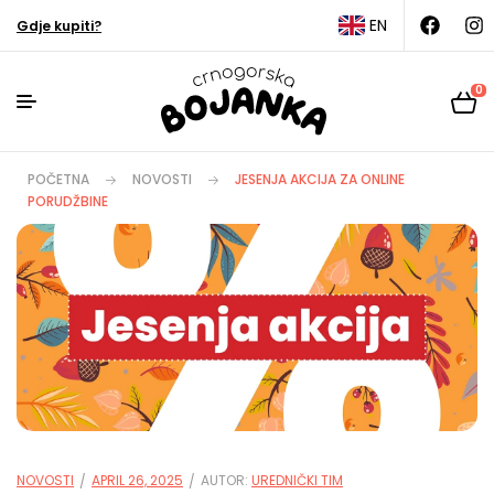
EN
Gdje kupiti?
0
POČETNA
NOVOSTI
JESENJA AKCIJA ZA ONLINE
PORUDŽBINE
NOVOSTI
APRIL 26, 2025
AUTOR:
UREDNIČKI TIM