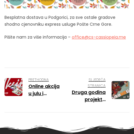
Besplatna dostava u Podgorici, za sve ostale gradove
shodno cjenovniku express usluge Pošte Crne Gore.
Pišite nam za više informacija –
office@cs-cassiopeia.me
PRETHODNA
SLJEDEĆA
Online akcija
STRANICA
Druga godina
u julu i
projekta
avgustu
„Razvoj
rukometa u
vrtićima“ uz
novu bojanku