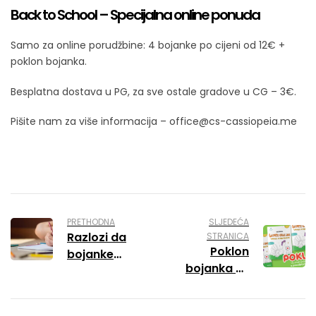
Back to School – Specijalna online ponuda
Samo za online porudžbine: 4 bojanke po cijeni od 12€ +
poklon bojanka.
Besplatna dostava u PG, za sve ostale gradove u CG – 3€.
Pišite nam za više informacija – office@cs-cassiopeia.me
PRETHODNA
SLJEDEĆA
Razlozi da
STRANICA
Poklon
bojanke
bojanka uz
postanu vaša
Pobjedu u
omiljena
ponedjeljak
razbribriga