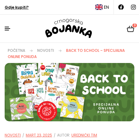
EN
Gdje kupiti?
0
POČETNA
NOVOSTI
BACK TO SCHOOL – SPECIJALNA
ONLINE PONUDA
NOVOSTI
MART 23, 2025
AUTOR:
UREDNIČKI TIM