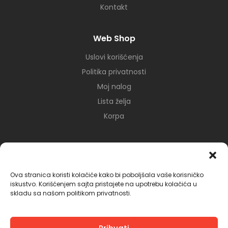
Kontakt
Web Shop
Uslovi korišćenja
Politika privatnosti
Moj nalog
Lista želja
Korpa
Mreže
Ova stranica koristi kolačiće kako bi poboljšala vaše korisničko
iskustvo. Korišćenjem sajta pristajete na upotrebu kolačića u
skladu sa našom politikom privatnosti.
Copyright © 2025
Communication Studio Cassiopeia d.o.o.