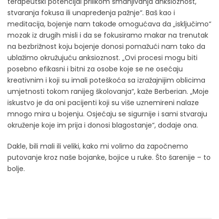
terapeutski potencijal prilikom smanjivanja anksioznost,
stvaranja fokusa ili unapređenja pažnje“. Baš kao i
meditacija, bojenje nam takođe omogućava da „isključimo“
mozak iz drugih misli i da se fokusiramo makar na trenutak
na bezbrižnost koju bojenje donosi pomažući nam tako da
ublažimo okružujuću anksioznost. „Ovi procesi mogu biti
posebno efikasni i bitni za osobe koje se ne osećaju
kreativnim i koji su imali poteškoća sa izražajnijim oblicima
umjetnosti tokom ranijeg školovanja“, kaže Berberian. „Moje
iskustvo je da oni pacijenti koji su više uznemireni nalaze
mnogo mira u bojenju. Osjećaju se sigurnije i sami stvaraju
okruženje koje im prija i donosi blagostanje“, dodaje ona.
Dakle, bili mali ili veliki, kako mi volimo da započnemo
putovanje kroz naše bojanke, bojice u ruke. Što šarenije – to
bolje.