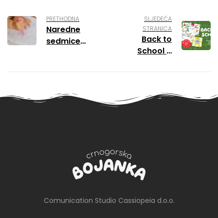
PRETHODNA
SLJEDEĆA
Naredne
STRANICA
Back to
sedmice
School –
nova izdanja
Specijalna
crnogorskih
online
bojanki
ponuda
Comunication Studio Cassiopeia d.o.o.