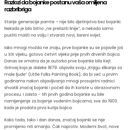
Razlozi da bojanke postanu vaša omiljena
razbribriga
Starije generacije pamte – nije bilo djetinjstva bez bojanki.
Nekada je bilo bitno „ne prelaziti linije“, a nekada samo
pustiti mašti na volju i stvarati novi, šareni svijet.
Iako mnogi možda ne znaju, prve bojanke su se pojavile još
u XIX vijeku, gotovo četvrt vijeka prije prvih drvenih bojica.
Danas se smatra da je autorka prve bojanke bila Kejt
Grinvej koja je daleke 1879. objavila svoju „Knjigu slikanja za
male ljude“ (Little Folks Painting Book), da bi već u prvim
godinama nakon objavljivanja mnogi prosvjetni radnici
shvatili značaj bojanki i počeli da ih koriste u obrazovnom
procesu. I zaista – tih prvih godina bojanke su bile
namijenjenje za bojenje vodenim bojicama, sve do 1903.
kada je prodata prva kutija bojica.
Kako tada, tako i dan danas, značaj bojanki se nije
promijenio niti smanjio. Čak naprotiv. Moderni život, nove