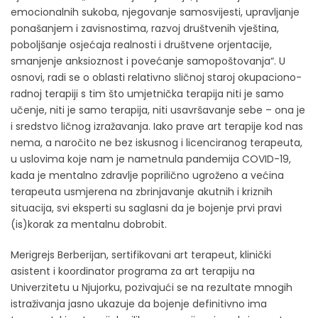
emocionalnih sukoba, njegovanje samosvijesti, upravljanje
ponašanjem i zavisnostima, razvoj društvenih vještina,
poboljšanje osjećaja realnosti i društvene orjentacije,
smanjenje anksioznost i povećanje samopoštovanja“. U
osnovi, radi se o oblasti relativno sličnoj staroj okupaciono-
radnoj terapiji s tim što umjetnička terapija niti je samo
učenje, niti je samo terapija, niti usavršavanje sebe – ona je
i sredstvo ličnog izražavanja. Iako prave art terapije kod nas
nema, a naročito ne bez iskusnog i licenciranog terapeuta,
u uslovima koje nam je nametnula pandemija COVID-19,
kada je mentalno zdravlje poprilično ugroženo a većina
terapeuta usmjerena na zbrinjavanje akutnih i kriznih
situacija, svi eksperti su saglasni da je bojenje prvi pravi
(is)korak za mentalnu dobrobit.
Merigrejs Berberijan, sertifikovani art terapeut, klinički
asistent i koordinator programa za art terapiju na
Univerzitetu u Njujorku, pozivajući se na rezultate mnogih
istraživanja jasno ukazuje da bojenje definitivno ima